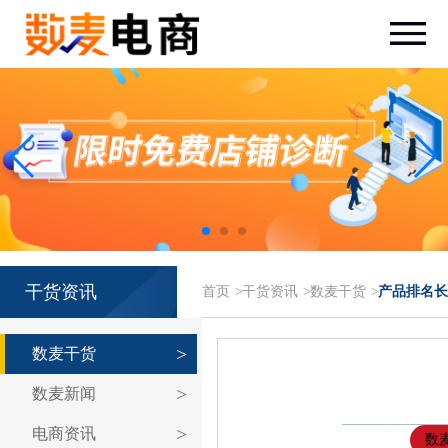
干货资讯
首页
>
干货资讯
>
数麦干货
>
产品排名长
数麦干货
数麦新闻
电商资讯
数