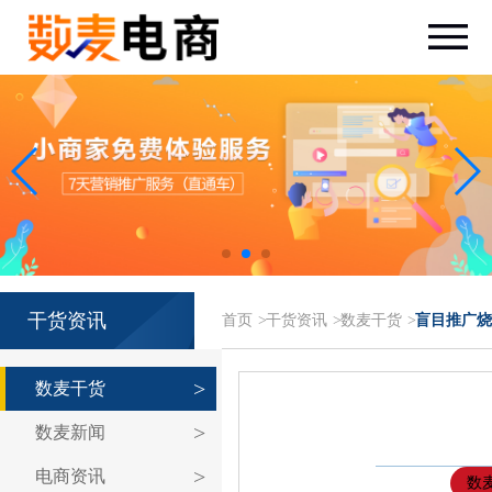
干货资讯
首页
>
干货资讯
>
数麦干货
>
盲目推广烧
数麦干货
数麦新闻
电商资讯
数