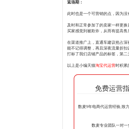
返场期：
此时也是一个可营销的点，因为没
及时和正常参加了的卖家一样更换首
买家感觉到被欺诈，从而有提高售
在渠道推广上，直通车建议抢占深夜流
能不记得调整，再且深夜流量折扣
打标了我们店铺产品的标签，第二
以上是小编天猫
淘宝代运营
时积累
免费运营指
数麦9年电商代运营经验,致
数麦专业团队一对一