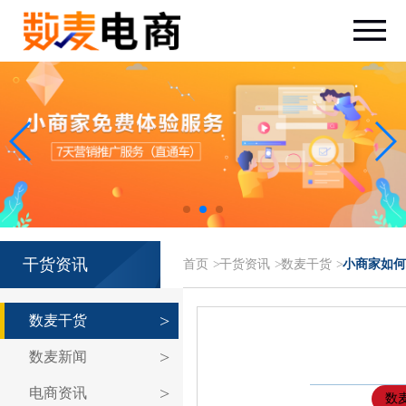
干货资讯
首页
>
干货资讯
>
数麦干货
>
小商家如何
数麦干货
数麦新闻
电商资讯
数